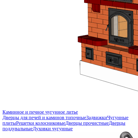
Каминное и печное чугунное литье
Дверцы для печей и каминов топочные
Задвижки
Чугунные
плиты
Решетки колосниковые
Дверцы прочистные
Дверцы
поддувальные
Духовки чугунные