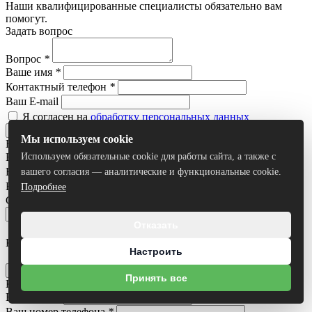
Наши квалифицированные специалисты обязательно вам
помогут.
Задать вопрос
Вопрос
*
Ваше имя
*
Контактный телефон
*
Ваш E-mail
Я согласен на
обработку персональных данных
Отправить
Мы используем cookie
Нашли дешевле?
Ваше имя
*
Используем обязательные cookie для работы сайта, а также с
Ваш номер телефона
*
вашего согласия — аналитические и функциональные cookie.
Ваш e-mail
Подробнее
Ссылка на товар другого магазина
*
Отказать
Комментарий
Настроить
Я согласен на
обработку персональных данных
Отправить
Принять все
Купить в 1 клик
Ваше имя
*
Ваш номер телефона
*