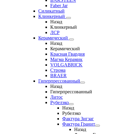
BAKSTEEN
Faber Jar
Силикатный
Клинкерный
Назад
Клинкерный
ЛСР
Керамический
Назад
Керамический
Красная Гвардия
Магма Керамик
VOLGABRICK
Строма
BRAER
Гиперпрессованный
Назад
Гиперпрессованный
Литос
Рубелэко
Назад
Рубелэко
Фактура Зигзаг
Фактура Гранит
Назад