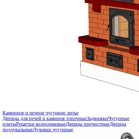
Каминное и печное чугунное литье
Дверцы для печей и каминов топочные
Задвижки
Чугунные
плиты
Решетки колосниковые
Дверцы прочистные
Дверцы
поддувальные
Духовки чугунные