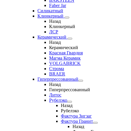
BAKSTEEN
Faber Jar
Силикатный
Клинкерный
Назад
Клинкерный
ЛСР
Керамический
Назад
Керамический
Красная Гвардия
Магма Керамик
VOLGABRICK
Строма
BRAER
Гиперпрессованный
Назад
Гиперпрессованный
Литос
Рубелэко
Назад
Рубелэко
Фактура Зигзаг
Фактура Гранит
Назад