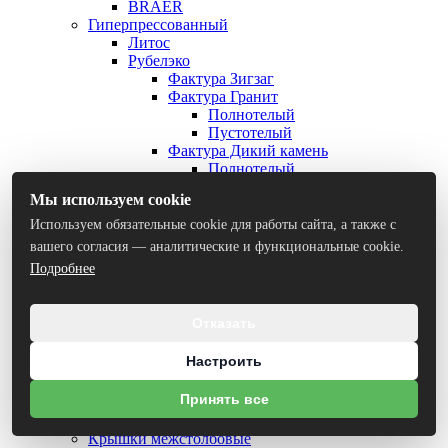
BRAER
Гиперпрессованный
Литос
Рубелэко
Фактура Зигзаг
Фактура Гранит
Полнотелый
Пустотелый
Фактура Дикий камень
Полнотелый
Пустотелый
Мы используем cookie
Фактура Гладкий
Полнотелый
Используем обязательные cookie для работы сайта, а также с
Пустотелый
вашего согласия — аналитические и функциональные cookie.
Фактура Состаренный
Подробнее
Т-блок
Т-блок для столбов заборов
Т-блок для пролётов заборов
Отказать
Скоба для Т-блока
Тротуарная плитка и бордюры
Настроить
Тротуарная плитка
Бордюры
Принять все
Крышки столбовые и межстолбовые
Крышки столбовые
Крышки межстолбовые