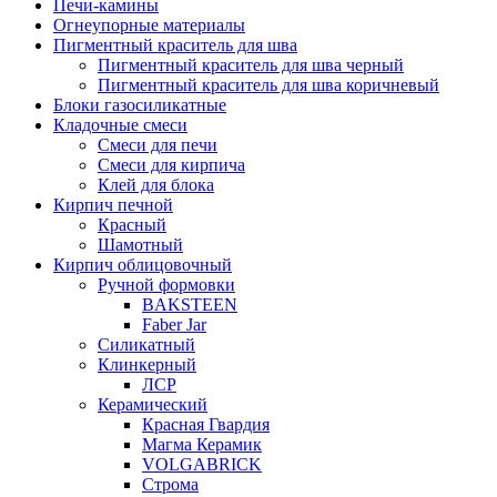
Печи-камины
Огнеупорные материалы
Пигментный краситель для шва
Пигментный краситель для шва черный
Пигментный краситель для шва коричневый
Блоки газосиликатные
Кладочные смеси
Смеси для печи
Смеси для кирпича
Клей для блока
Кирпич печной
Красный
Шамотный
Кирпич облицовочный
Ручной формовки
BAKSTEEN
Faber Jar
Силикатный
Клинкерный
ЛСР
Керамический
Красная Гвардия
Магма Керамик
VOLGABRICK
Строма