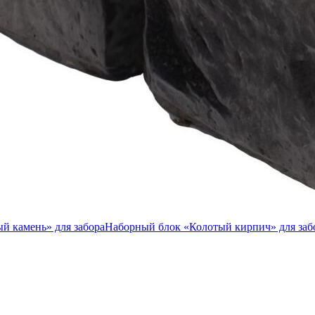
й камень» для забора
Наборный блок «Колотый кирпич» для заб