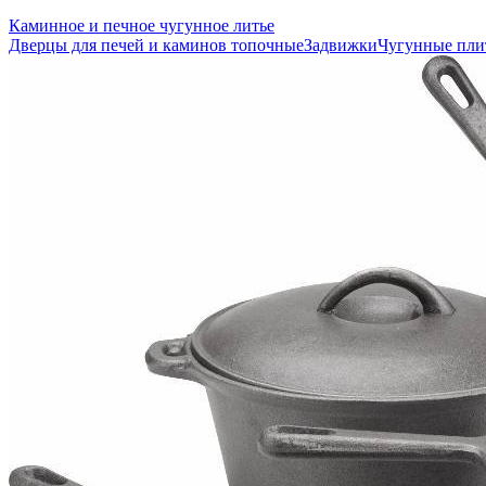
Каминное и печное чугунное литье
Дверцы для печей и каминов топочные
Задвижки
Чугунные пл