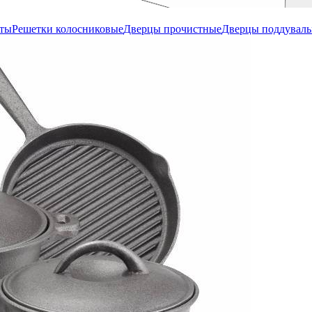
иты
Решетки колосниковые
Дверцы прочистные
Дверцы поддувал