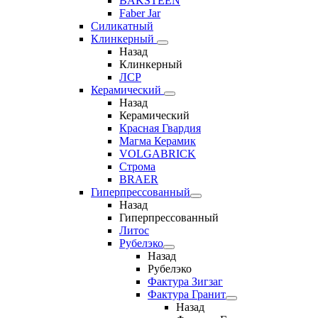
BAKSTEEN
Faber Jar
Силикатный
Клинкерный
Назад
Клинкерный
ЛСР
Керамический
Назад
Керамический
Красная Гвардия
Магма Керамик
VOLGABRICK
Строма
BRAER
Гиперпрессованный
Назад
Гиперпрессованный
Литос
Рубелэко
Назад
Рубелэко
Фактура Зигзаг
Фактура Гранит
Назад