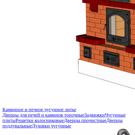
Каминное и печное чугунное литье
Дверцы для печей и каминов топочные
Задвижки
Чугунные
плиты
Решетки колосниковые
Дверцы прочистные
Дверцы
поддувальные
Духовки чугунные