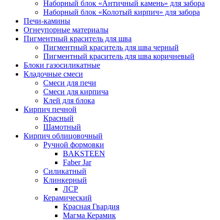
Наборный блок «Античный камень» для забора
Наборный блок «Колотый кирпич» для забора
Печи-камины
Огнеупорные материалы
Пигментный краситель для шва
Пигментный краситель для шва черный
Пигментный краситель для шва коричневый
Блоки газосиликатные
Кладочные смеси
Смеси для печи
Смеси для кирпича
Клей для блока
Кирпич печной
Красный
Шамотный
Кирпич облицовочный
Ручной формовки
BAKSTEEN
Faber Jar
Силикатный
Клинкерный
ЛСР
Керамический
Красная Гвардия
Магма Керамик