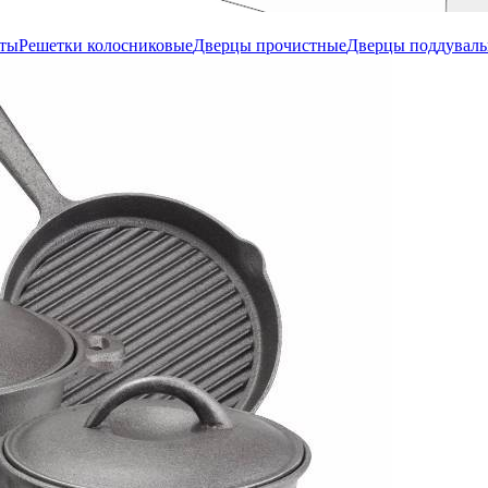
иты
Решетки колосниковые
Дверцы прочистные
Дверцы поддувал