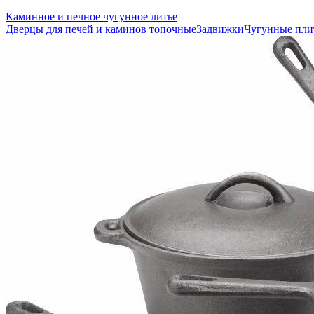
Каминное и печное чугунное литье
Дверцы для печей и каминов топочные
Задвижки
Чугунные пл