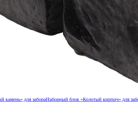
й камень» для забора
Наборный блок «Колотый кирпич» для заб