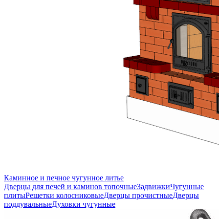
Каминное и печное чугунное литье
Дверцы для печей и каминов топочные
Задвижки
Чугунные
плиты
Решетки колосниковые
Дверцы прочистные
Дверцы
поддувальные
Духовки чугунные