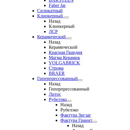
BAKSTEEN
Faber Jar
Силикатный
Клинкерный
Назад
Клинкерный
ЛСР
Керамический
Назад
Керамический
Красная Гвардия
Магма Керамик
VOLGABRICK
Строма
BRAER
Гиперпрессованный
Назад
Гиперпрессованный
Литос
Рубелэко
Назад
Рубелэко
Фактура Зигзаг
Фактура Гранит
Назад